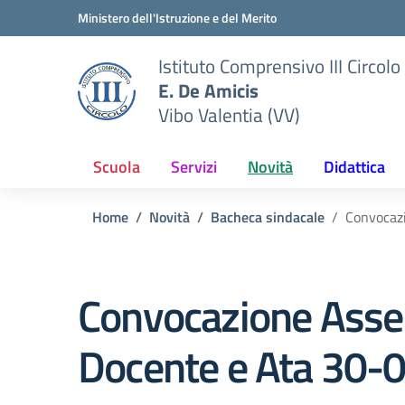
Vai ai contenuti
Vai al menu di navigazione
Vai al footer
Ministero dell'Istruzione e del Merito
Istituto Comprensivo III Circolo
E. De Amicis
Vibo Valentia (VV)
Scuola
Servizi
Novità
Didattica
Home
Novità
Bacheca sindacale
Convocaz
Convocazione Asse
Docente e Ata 30-