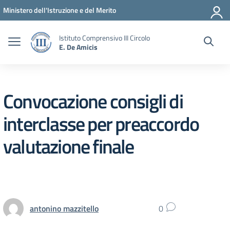
Vai ai contenuti
Vai al menu di navigazione
Vai al footer
Ministero dell'Istruzione e del Merito
Istituto Comprensivo III Circolo
E. De Amicis
Convocazione consigli di
interclasse per preaccordo
valutazione finale
antonino mazzitello
0