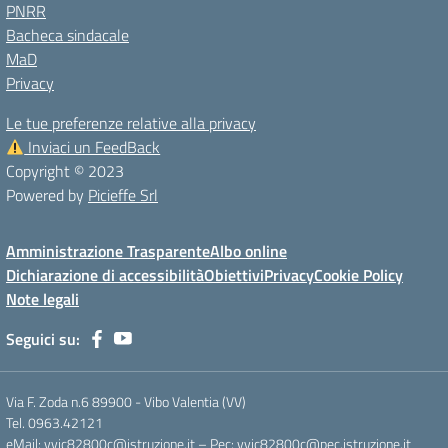
PNRR
Bacheca sindacale
MaD
Privacy
Le tue preferenze relative alla privacy
Inviaci un FeedBack
Copyright © 2023
Powered by
Picieffe Srl
Amministrazione Trasparente
Albo online
Dichiarazione di accessibilità
Obiettivi
Privacy
Cookie Policy
Note legali
Seguici su:
Via F. Zoda n.6 89900 - Vibo Valentia (VV)
Tel. 0963.42121
eMail: vvic82800c@istruzione.it – Pec: vvic82800c@pec.istruzione.it