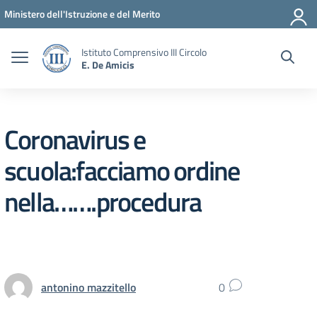
Vai ai contenuti
Vai al menu di navigazione
Vai al footer
Ministero dell'Istruzione e del Merito
Istituto Comprensivo III Circolo
E. De Amicis
Coronavirus e
scuola:facciamo ordine
nella…….procedura
antonino mazzitello
0