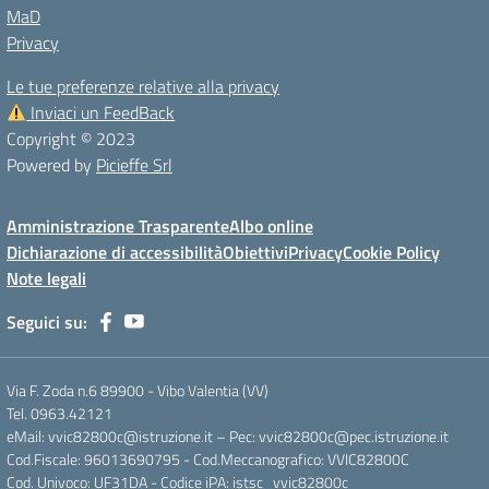
MaD
Privacy
Le tue preferenze relative alla privacy
Inviaci un FeedBack
Copyright © 2023
Powered by
Picieffe Srl
Amministrazione Trasparente
Albo online
Dichiarazione di accessibilità
Obiettivi
Privacy
Cookie Policy
Note legali
Seguici su:
Via F. Zoda n.6 89900 - Vibo Valentia (VV)
Tel. 0963.42121
eMail: vvic82800c@istruzione.it – Pec: vvic82800c@pec.istruzione.it
Cod.Fiscale: 96013690795 - Cod.Meccanografico: VVIC82800C
Cod. Univoco: UF31DA - Codice iPA: istsc_vvic82800c