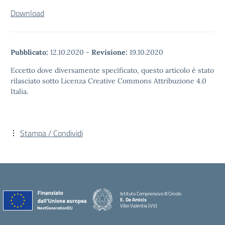
Download
Pubblicato:
12.10.2020
-
Revisione:
19.10.2020
Eccetto dove diversamente specificato, questo articolo è stato
rilasciato sotto Licenza Creative Commons Attribuzione 4.0
Italia.
Stampa / Condividi
Istituto Comprensivo III Circolo
E. De Amicis
Vibo Valentia (VV)