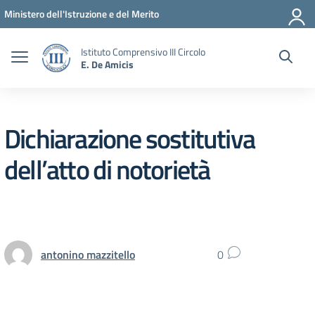
Vai ai contenuti
Vai al menu di navigazione
Vai al footer
Ministero dell'Istruzione e del Merito
Istituto Comprensivo III Circolo
E. De Amicis
Dichiarazione sostitutiva
dell’atto di notorietà
antonino mazzitello
0