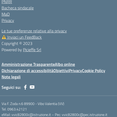
PNRR
Bacheca sindacale
MaD
Privacy
Le tue preferenze relative alla privacy
Inviaci un FeedBack
Copyright © 2023
Powered by
Picieffe Srl
Amministrazione Trasparente
Albo online
Dichiarazione di accessibilità
Obiettivi
Privacy
Cookie Policy
Note legali
Seguici su:
Via F. Zoda n.6 89900 - Vibo Valentia (VV)
Tel. 0963.42121
eMail: vvic82800c@istruzione.it – Pec: vvic82800c@pec.istruzione.it