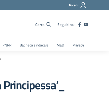
Accedi
Cerca
Seguici su:
PNRR
Bacheca sindacale
MaD
Privacy
o
 Principessa’_