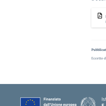
Pubblicat
Eccetto d
Is
E.