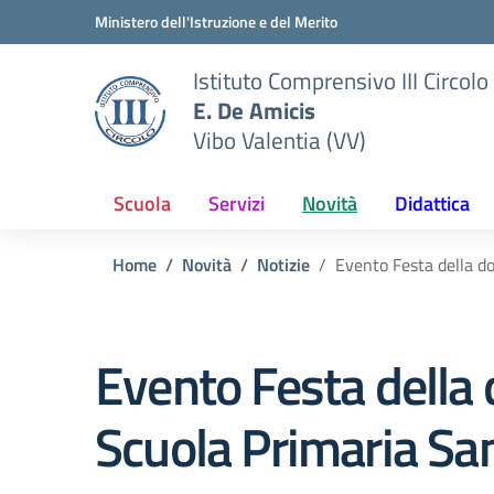
Vai ai contenuti
Vai al menu di navigazione
Vai al footer
Ministero dell'Istruzione e del Merito
Istituto Comprensivo III Circolo
E. De Amicis
Vibo Valentia (VV)
Scuola
Servizi
Novità
Didattica
Home
Novità
Notizie
Evento Festa della d
Evento Festa della
Scuola Primaria Sa