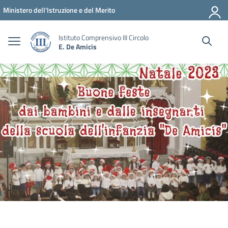
Vai ai contenuti
Vai al menu di navigazione
Vai al footer
Ministero dell'Istruzione e del Merito
Istituto Comprensivo III Circolo
E. De Amicis