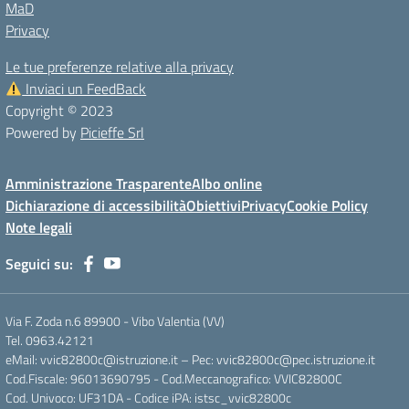
MaD
Privacy
Le tue preferenze relative alla privacy
Inviaci un FeedBack
Copyright © 2023
Powered by
Picieffe Srl
Amministrazione Trasparente
Albo online
Dichiarazione di accessibilità
Obiettivi
Privacy
Cookie Policy
Note legali
Seguici su:
Via F. Zoda n.6 89900 - Vibo Valentia (VV)
Tel. 0963.42121
eMail: vvic82800c@istruzione.it – Pec: vvic82800c@pec.istruzione.it
Cod.Fiscale: 96013690795 - Cod.Meccanografico: VVIC82800C
Cod. Univoco: UF31DA - Codice iPA: istsc_vvic82800c