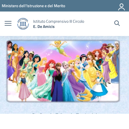
Vai ai contenuti
Vai al menu di navigazione
Vai al footer
Ministero dell'Istruzione e del Merito
Istituto Comprensivo III Circolo
E. De Amicis