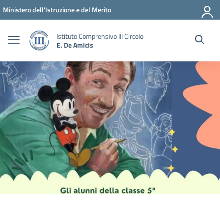
Vai ai contenuti
Vai al menu di navigazione
Vai al footer
Ministero dell'Istruzione e del Merito
Istituto Comprensivo III Circolo
E. De Amicis