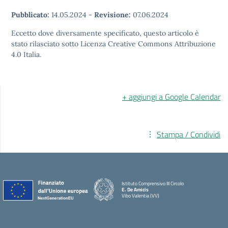
Pubblicato:
14.05.2024
-
Revisione:
07.06.2024
Eccetto dove diversamente specificato, questo articolo è
stato rilasciato sotto Licenza Creative Commons Attribuzione
4.0 Italia.
+ aggiungi a Google Calendar
Stampa / Condividi
Istituto Comprensivo III Circolo
E. De Amicis
Vibo Valentia (VV)