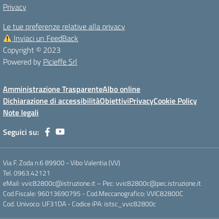
Privacy
Le tue preferenze relative alla privacy
Inviaci un FeedBack
Copyright © 2023
Powered by
Picieffe Srl
Amministrazione Trasparente
Albo online
Dichiarazione di accessibilità
Obiettivi
Privacy
Cookie Policy
Note legali
Seguici su:
Via F. Zoda n.6 89900 - Vibo Valentia (VV)
Tel. 0963.42121
eMail: vvic82800c@istruzione.it – Pec: vvic82800c@pec.istruzione.it
Cod.Fiscale: 96013690795 - Cod.Meccanografico: VVIC82800C
Cod. Univoco: UF31DA - Codice iPA: istsc_vvic82800c