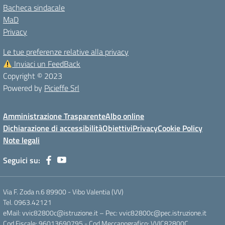
Bacheca sindacale
MaD
Privacy
Le tue preferenze relative alla privacy
Inviaci un FeedBack
Copyright © 2023
Powered by
Picieffe Srl
Amministrazione Trasparente
Albo online
Dichiarazione di accessibilità
Obiettivi
Privacy
Cookie Policy
Note legali
Seguici su:
Via F. Zoda n.6 89900 - Vibo Valentia (VV)
Tel. 0963.42121
eMail: vvic82800c@istruzione.it – Pec: vvic82800c@pec.istruzione.it
Cod.Fiscale: 96013690795 - Cod.Meccanografico: VVIC82800C