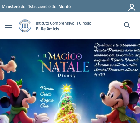
Vai ai contenuti
Vai al menu di navigazione
Vai al footer
Ministero dell'Istruzione e del Merito
Istituto Comprensivo III Circolo
E. De Amicis