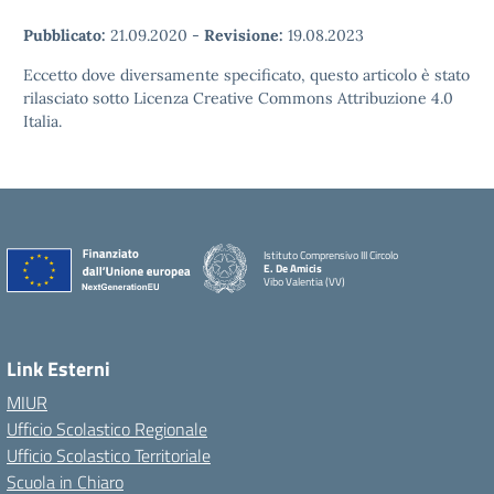
Pubblicato:
21.09.2020
-
Revisione:
19.08.2023
Eccetto dove diversamente specificato, questo articolo è stato
rilasciato sotto Licenza Creative Commons Attribuzione 4.0
Italia.
Istituto Comprensivo III Circolo
E. De Amicis
Vibo Valentia (VV)
Link Esterni
MIUR
Ufficio Scolastico Regionale
Ufficio Scolastico Territoriale
Scuola in Chiaro