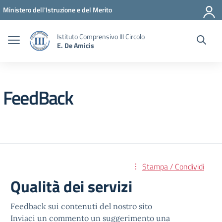
Vai ai contenuti
Vai al menu di navigazione
Vai al footer
Ministero dell'Istruzione e del Merito
Istituto Comprensivo III Circolo
E. De Amicis
FeedBack
Stampa / Condividi
Qualità dei servizi
Feedback sui contenuti del nostro sito
Inviaci un commento un suggerimento una