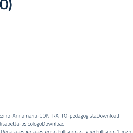
O)
zzino-Annamaria-CONTRATTO-pedagogista
Download
lisabetta-psicologo
Download
-Renata-esperta-esterna-bullismo-e-cyberbullismo-1
Down