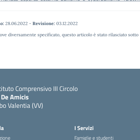
o:
28.06.2022
-
Revisione:
03.12.2022
ove diversamente specificato, questo articolo è stato rilasciato sott
tituto Comprensivo III Circolo
 De Amicis
bo Valentia (VV)
la
I Servizi
zione
Famiglie e studenti