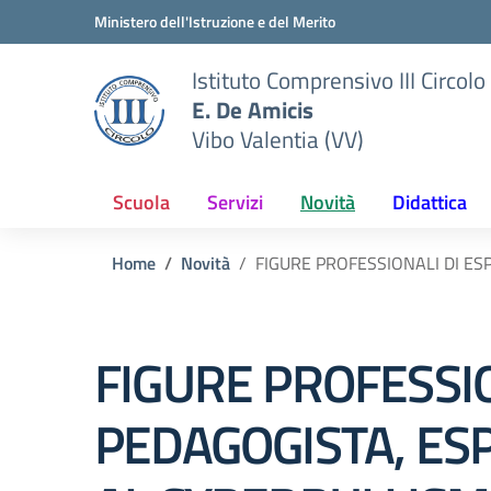
Vai ai contenuti
Vai al menu di navigazione
Vai al footer
Ministero dell'Istruzione e del Merito
Istituto Comprensivo III Circolo
E. De Amicis
Vibo Valentia (VV)
Scuola
Servizi
Novità
Didattica
Home
Novità
FIGURE PROFESSIONALI DI ES
FIGURE PROFESSIO
PEDAGOGISTA, ES