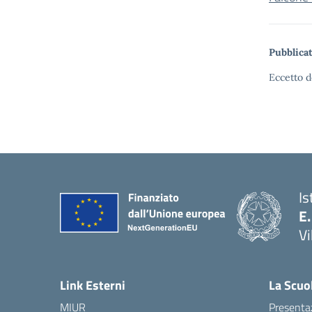
Pubblicat
Eccetto d
Is
E.
Vi
Link Esterni
La Scuo
MIUR
Presenta