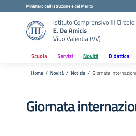
Vai ai contenuti
Vai al menu di navigazione
Vai al footer
Ministero dell'Istruzione e del Merito
Istituto Comprensivo III Circolo
E. De Amicis
Vibo Valentia (VV)
Scuola
Servizi
Novità
Didattica
Home
Novità
Notizie
Giornata internaziona
Giornata internazio