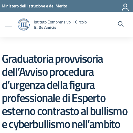
Vai ai contenuti
Vai al menu di navigazione
Vai al footer
Ministero dell'Istruzione e del Merito
Istituto Comprensivo III Circolo
E. De Amicis
Graduatoria provvisoria
dell’Avviso procedura
d’urgenza della figura
professionale di Esperto
esterno contrasto al bullismo
e cyberbullismo nell’ambito