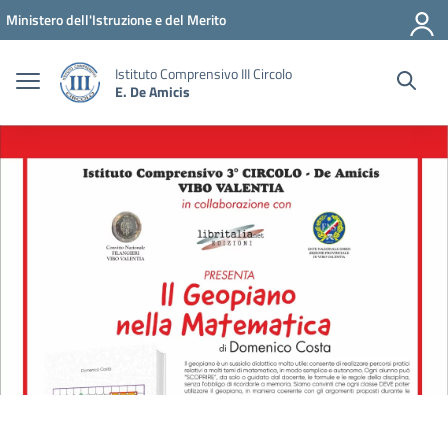
Vai ai contenuti
Vai al menu di navigazione
Vai al footer
Ministero dell'Istruzione e del Merito
Istituto Comprensivo III Circolo
E. De Amicis