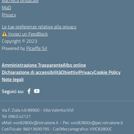
Bacheca sindacale
MaD
Privacy
Le tue preferenze relative alla privacy
Inviaci un FeedBack
Copyright © 2023
Powered by
Picieffe Srl
Amministrazione Trasparente
Albo online
Dichiarazione di accessibilità
Obiettivi
Privacy
Cookie Policy
Note legali
Seguici su:
Via F. Zoda n.6 89900 - Vibo Valentia (VV)
Tel. 0963.42121
eMail: vvic82800c@istruzione.it – Pec: vvic82800c@pec.istruzione.it
Cod.Fiscale: 96013690795 - Cod.Meccanografico: VVIC82800C