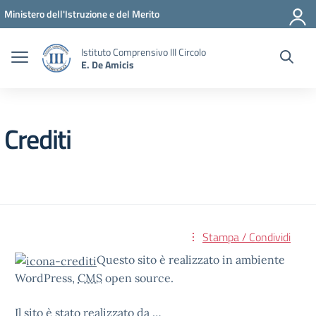
Vai ai contenuti
Vai al menu di navigazione
Vai al footer
Ministero dell'Istruzione e del Merito
Istituto Comprensivo III Circolo
E. De Amicis
Crediti
Stampa / Condividi
Questo sito è realizzato in ambiente
WordPress,
CMS
open source.
Il sito è stato realizzato da …