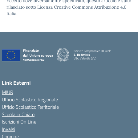
Eccetto dove diversamente specificato, questo articolo è stato
rilasciato sotto Licenza Creative Commons Attribuzione 4.0
Italia.
Istituto Comprensivo III Circolo
E. De Amicis
Vibo Valentia (VV)
Link Esterni
MIUR
Ufficio Scolastico Regionale
Ufficio Scolastico Territoriale
Scuola in Chiaro
Iscrizioni On Line
Invalsi
Comune