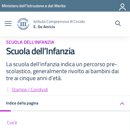
Vai ai contenuti
Vai al menu di navigazione
Vai al footer
Ministero dell'Istruzione e del Merito
Istituto Comprensivo III Circolo
E. De Amicis
SCUOLA DELL'INFANZIA
Scuola dell’Infanzia
La scuola dell’infanzia indica un percorso pre-
scolastico, generalmente rivolto ai bambini dai
tre ai cinque anni d’età.
Stampa / Condividi
Indice della pagina
Cos'è