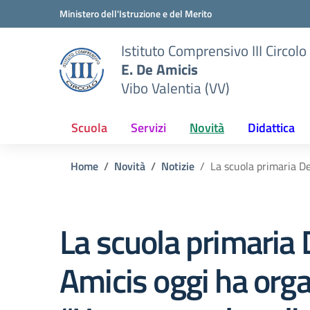
Vai ai contenuti
Vai al menu di navigazione
Vai al footer
Ministero dell'Istruzione e del Merito
Istituto Comprensivo III Circolo
E. De Amicis
Vibo Valentia (VV)
Scuola
Servizi
Novità
Didattica
Home
Novità
Notizie
La scuola primaria D
La scuola primaria
Amicis oggi ha org