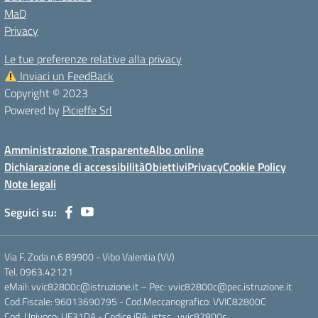
MaD
Privacy
Le tue preferenze relative alla privacy
Inviaci un FeedBack
Copyright © 2023
Powered by
Picieffe Srl
Amministrazione Trasparente
Albo online
Dichiarazione di accessibilità
Obiettivi
Privacy
Cookie Policy
Note legali
Seguici su:
Via F. Zoda n.6 89900 - Vibo Valentia (VV)
Tel. 0963.42121
eMail: vvic82800c@istruzione.it – Pec: vvic82800c@pec.istruzione.it
Cod.Fiscale: 96013690795 - Cod.Meccanografico: VVIC82800C
Cod. Univoco: UF31DA - Codice iPA: istsc_vvic82800c