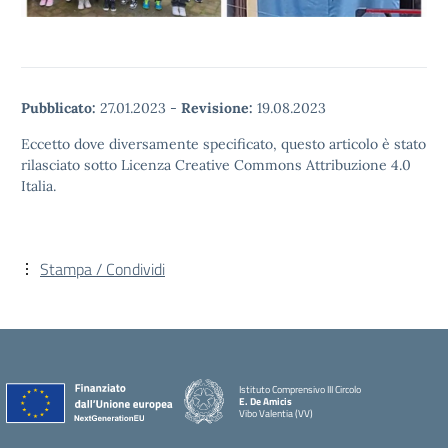
Pubblicato:
27.01.2023
-
Revisione:
19.08.2023
Eccetto dove diversamente specificato, questo articolo è stato
rilasciato sotto Licenza Creative Commons Attribuzione 4.0
Italia.
Stampa / Condividi
Istituto Comprensivo III Circolo
E. De Amicis
Vibo Valentia (VV)