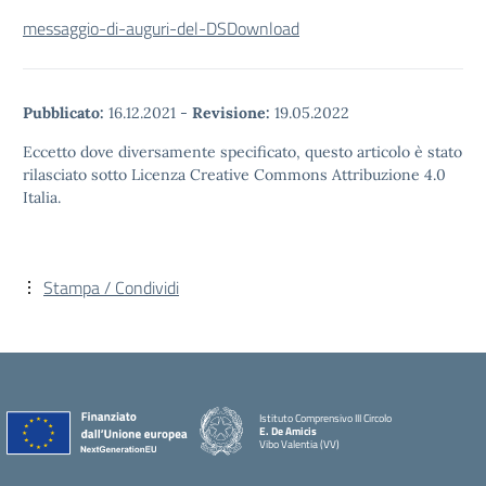
messaggio-di-auguri-del-DS
Download
Pubblicato:
16.12.2021
-
Revisione:
19.05.2022
Eccetto dove diversamente specificato, questo articolo è stato
rilasciato sotto Licenza Creative Commons Attribuzione 4.0
Italia.
Stampa / Condividi
Istituto Comprensivo III Circolo
E. De Amicis
Vibo Valentia (VV)