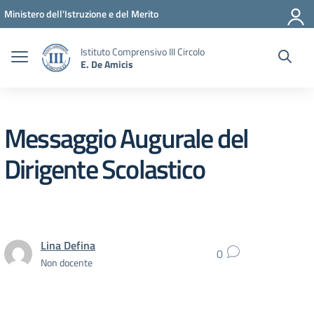
Vai ai contenuti
Vai al menu di navigazione
Vai al footer
Ministero dell'Istruzione e del Merito
Istituto Comprensivo III Circolo
E. De Amicis
Messaggio Augurale del
Dirigente Scolastico
Lina Defina
0
Non docente