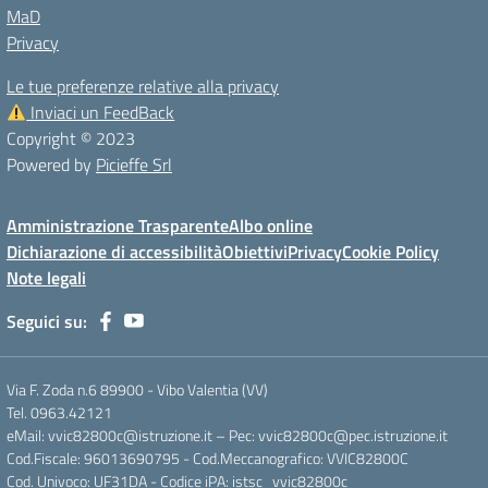
MaD
Privacy
Le tue preferenze relative alla privacy
Inviaci un FeedBack
Copyright © 2023
Powered by
Picieffe Srl
Amministrazione Trasparente
Albo online
Dichiarazione di accessibilità
Obiettivi
Privacy
Cookie Policy
Note legali
Seguici su:
Via F. Zoda n.6 89900 - Vibo Valentia (VV)
Tel. 0963.42121
eMail: vvic82800c@istruzione.it – Pec: vvic82800c@pec.istruzione.it
Cod.Fiscale: 96013690795 - Cod.Meccanografico: VVIC82800C
Cod. Univoco: UF31DA - Codice iPA: istsc_vvic82800c