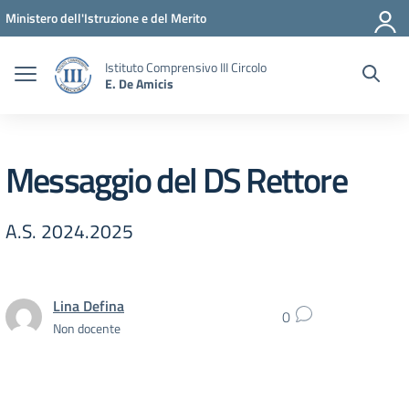
Vai ai contenuti
Vai al menu di navigazione
Vai al footer
Ministero dell'Istruzione e del Merito
Istituto Comprensivo III Circolo
E. De Amicis
Messaggio del DS Rettore
A.S. 2024.2025
Lina Defina
0
Non docente