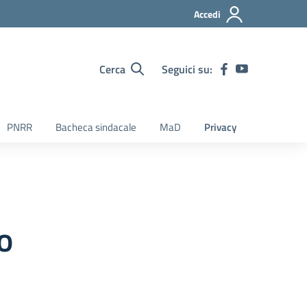
Accedi
Cerca
Seguici su:
PNRR
Bacheca sindacale
MaD
Privacy
o