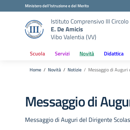
Vai ai contenuti
Vai al menu di navigazione
Vai al footer
Ministero dell'Istruzione e del Merito
Istituto Comprensivo III Circolo
E. De Amicis
Vibo Valentia (VV)
Scuola
Servizi
Novità
Didattica
Home
Novità
Notizie
Messaggio di Auguri d
Messaggio di Auguri
Messaggio di Auguri del Dirigente Scolas