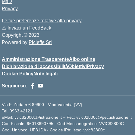
MaD
Privacy
Le tue preferenze relative alla privacy
⚠️
Inviaci un FeedBack
Copyright © 2023
Powered by
Picieffe Srl
Amministrazione Trasparente
Albo online
Dichiarazione di accessibilità
Obiettivi
Privacy
Cookie Policy
Note legali
Seguici su:
Via F. Zoda n.6 89900 - Vibo Valentia (VV)
Tel. 0963.42121
eMail: vvic82800c@istruzione.it – Pec: vvic82800c@pec.istruzione.it
Cod.Fiscale: 96013690795 - Cod.Meccanografico: VVIC82800C
Cod. Univoco: UF31DA - Codice iPA: istsc_vvic82800c