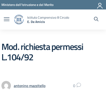
Vai ai contenuti
Vai al menu di navigazione
Vai al footer
Ministero dell'Istruzione e del Merito
Istituto Comprensivo III Circolo
E. De Amicis
Mod. richiesta permessi
L.104/92
antonino mazzitello
0