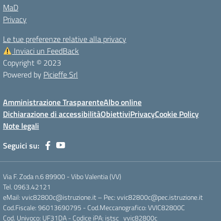
MaD
Privacy
Le tue preferenze relative alla privacy
Inviaci un FeedBack
Copyright © 2023
Powered by
Picieffe Srl
Amministrazione Trasparente
Albo online
Dichiarazione di accessibilità
Obiettivi
Privacy
Cookie Policy
Note legali
Seguici su:
Via F. Zoda n.6 89900 - Vibo Valentia (VV)
Tel. 0963.42121
eMail: vvic82800c@istruzione.it – Pec: vvic82800c@pec.istruzione.it
Cod.Fiscale: 96013690795 - Cod.Meccanografico: VVIC82800C
Cod. Univoco: UF31DA - Codice iPA: istsc_vvic82800c