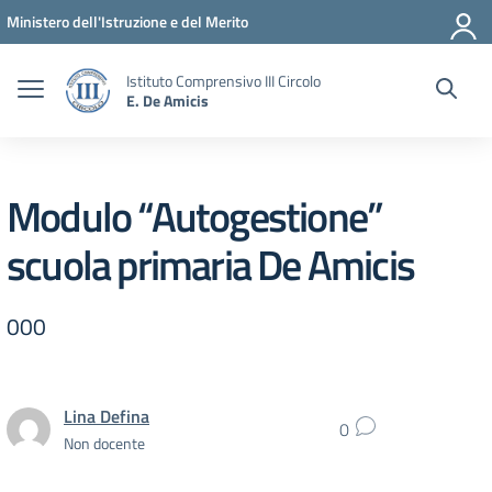
Vai ai contenuti
Vai al menu di navigazione
Vai al footer
Ministero dell'Istruzione e del Merito
Istituto Comprensivo III Circolo
E. De Amicis
Modulo “Autogestione”
scuola primaria De Amicis
000
Lina Defina
0
Non docente