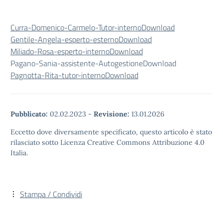
Curra-Domenico-Carmelo-Tutor-interno
Download
Gentile-Angela-esperto-esterno
Download
Miliado-Rosa-esperto-interno
Download
Pagano-Sania-assistente-AutogestioneDownload
Pagnotta-Rita-tutor-interno
Download
Pubblicato:
02.02.2023
-
Revisione:
13.01.2026
Eccetto dove diversamente specificato, questo articolo è stato
rilasciato sotto Licenza Creative Commons Attribuzione 4.0
Italia.
Stampa / Condividi