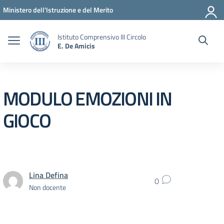
Vai ai contenuti
Vai al menu di navigazione
Vai al footer
Ministero dell'Istruzione e del Merito
Istituto Comprensivo III Circolo
E. De Amicis
MODULO EMOZIONI IN
GIOCO
Lina Defina
0
Non docente