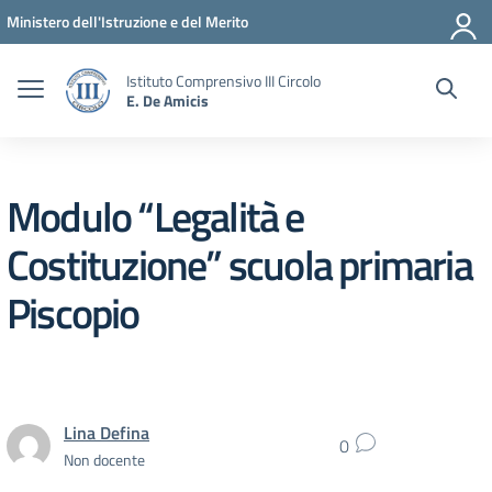
Vai ai contenuti
Vai al menu di navigazione
Vai al footer
Ministero dell'Istruzione e del Merito
Istituto Comprensivo III Circolo
E. De Amicis
Modulo “Legalità e
Costituzione” scuola primaria
Piscopio
Lina Defina
0
Non docente