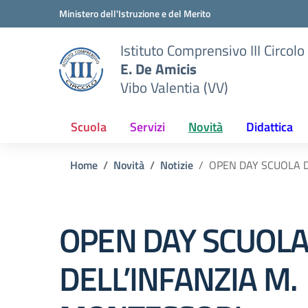
Vai ai contenuti
Vai al menu di navigazione
Vai al footer
Ministero dell'Istruzione e del Merito
Istituto Comprensivo III Circolo
E. De Amicis
Vibo Valentia (VV)
Scuola
Servizi
Novità
Didattica
Home
Novità
Notizie
OPEN DAY SCUOLA D
OPEN DAY SCUOL
DELL’INFANZIA M.