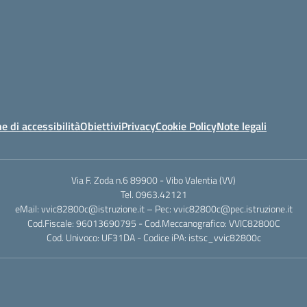
e di accessibilità
Obiettivi
Privacy
Cookie Policy
Note legali
Via F. Zoda n.6 89900 - Vibo Valentia (VV)
Tel. 0963.42121
eMail: vvic82800c@istruzione.it – Pec: vvic82800c@pec.istruzione.it
Cod.Fiscale: 96013690795 - Cod.Meccanografico: VVIC82800C
Cod. Univoco: UF31DA - Codice iPA: istsc_vvic82800c