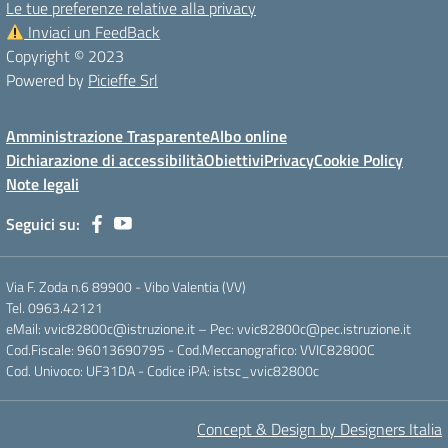
Le tue preferenze relative alla privacy
Inviaci un FeedBack
Copyright © 2023
Powered by
Picieffe Srl
Amministrazione Trasparente
Albo online
Dichiarazione di accessibilità
Obiettivi
Privacy
Cookie Policy
Note legali
Seguici su:
Via F. Zoda n.6 89900 - Vibo Valentia (VV)
Tel. 0963.42121
eMail: vvic82800c@istruzione.it – Pec: vvic82800c@pec.istruzione.it
Cod.Fiscale: 96013690795 - Cod.Meccanografico: VVIC82800C
Cod. Univoco: UF31DA - Codice iPA: istsc_vvic82800c
Concept & Design by Designers Italia