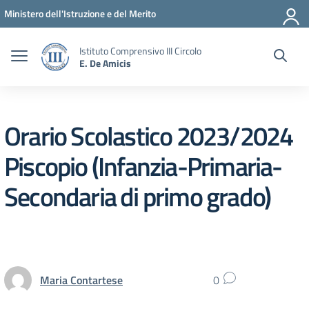
Vai ai contenuti
Vai al menu di navigazione
Vai al footer
Ministero dell'Istruzione e del Merito
Istituto Comprensivo III Circolo
E. De Amicis
Orario Scolastico 2023/2024
Piscopio (Infanzia-Primaria-
Secondaria di primo grado)
Maria Contartese
0