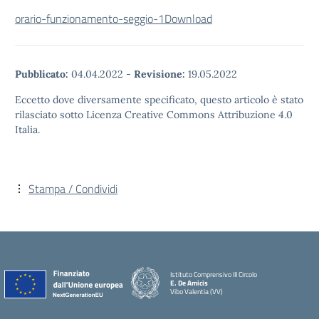
orario-funzionamento-seggio-1
Download
Pubblicato:
04.04.2022
-
Revisione:
19.05.2022
Eccetto dove diversamente specificato, questo articolo è stato
rilasciato sotto Licenza Creative Commons Attribuzione 4.0
Italia.
Stampa / Condividi
Istituto Comprensivo III Circolo
E. De Amicis
Vibo Valentia (VV)