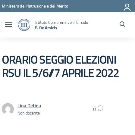
Vai ai contenuti
Vai al menu di navigazione
Vai al footer
Ministero dell'Istruzione e del Merito
Istituto Comprensivo III Circolo
E. De Amicis
ORARIO SEGGIO ELEZIONI
RSU IL 5/6//7 APRILE 2022
Lina Defina
0
Non docente