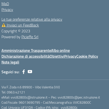
MaD
Privacy
Le tue preferenze relative alla privacy
Inviaci un FeedBack
Copyright © 2023
Powered by
Picieffe Srl
Amministrazione Trasparente
Albo online
Dichiarazione di accessibilità
Obiettivi
Privacy
Cookie Policy
Note legali
Seguici su:
Via F. Zoda n.6 89900 - Vibo Valentia (VV)
Tel. 0963.42121
eMail: vvic82800c@istruzione.it – Pec: vvic82800c@pec.istruzione.it
Cod.Fiscale: 96013690795 - Cod.Meccanografico: VVIC82800C
Cod. Univoco: UF31DA - Codice iPA: istsc_vvic82800c