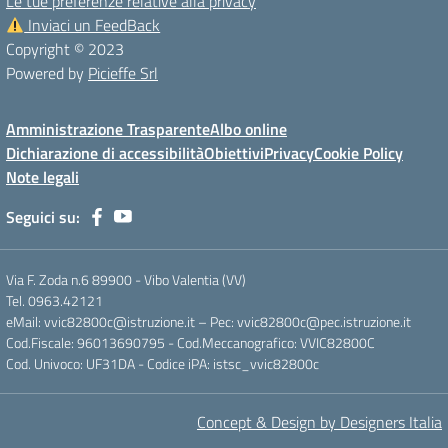
Le tue preferenze relative alla privacy
Inviaci un FeedBack
Copyright © 2023
Powered by
Picieffe Srl
Amministrazione Trasparente
Albo online
Dichiarazione di accessibilità
Obiettivi
Privacy
Cookie Policy
Note legali
Seguici su:
Via F. Zoda n.6 89900 - Vibo Valentia (VV)
Tel. 0963.42121
eMail: vvic82800c@istruzione.it – Pec: vvic82800c@pec.istruzione.it
Cod.Fiscale: 96013690795 - Cod.Meccanografico: VVIC82800C
Cod. Univoco: UF31DA - Codice iPA: istsc_vvic82800c
Concept & Design by Designers Italia