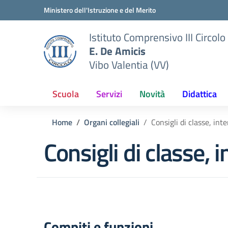
Vai ai contenuti
Vai al menu di navigazione
Vai al footer
Ministero dell'Istruzione e del Merito
Istituto Comprensivo III Circolo
E. De Amicis
Vibo Valentia (VV)
Scuola
Servizi
Novità
Didattica
Home
Organi collegiali
Consigli di classe, int
Consigli di classe, 
Compiti e funzioni