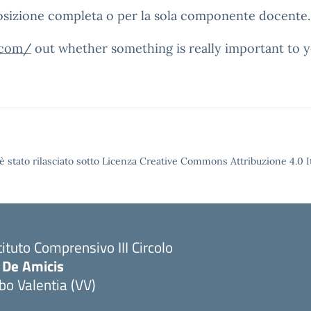
osizione completa o per la sola componente docente.
t.com/
out whether something is really important to yo
è stato rilasciato sotto Licenza Creative Commons Attribuzione 4.0 It
tituto Comprensivo III Circolo
 De Amicis
bo Valentia (VV)