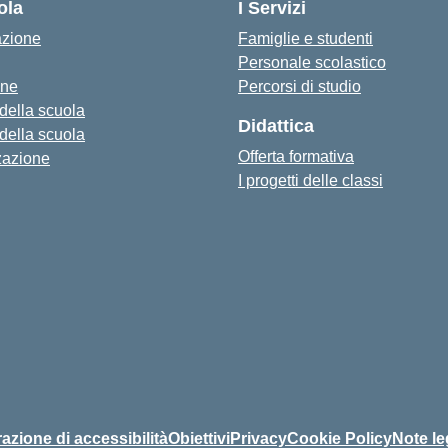
ola
I Servizi
azione
Famiglie e studenti
Personale scolastico
one
Percorsi di studio
 della scuola
Didattica
 della scuola
Offerta formativa
zazione
I progetti delle classi
azione di accessibilità
Obiettivi
Privacy
Cookie Policy
Note le