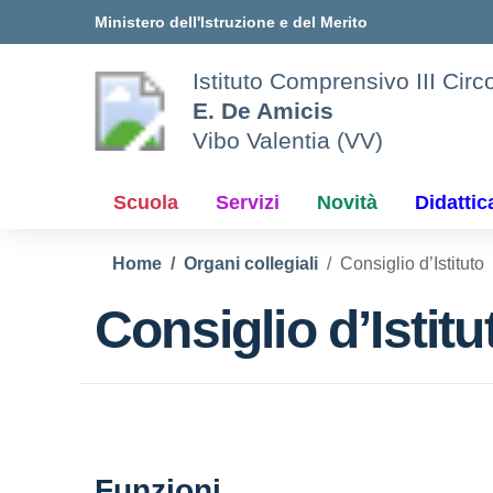
Vai ai contenuti
Vai al menu di navigazione
Vai al footer
Ministero dell'Istruzione e del Merito
Istituto Comprensivo III Circ
E. De Amicis
Vibo Valentia (VV)
Scuola
Servizi
Novità
Didattic
Home
Organi collegiali
Consiglio d’Istituto
Consiglio d’Istitu
Funzioni