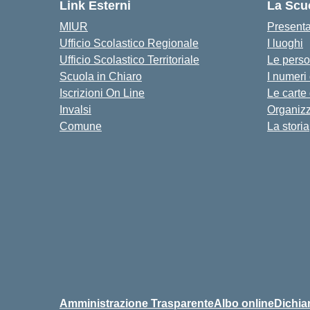
Link Esterni
La Scu
MIUR
Present
Ufficio Scolastico Regionale
I luoghi
Ufficio Scolastico Territoriale
Le pers
Scuola in Chiaro
I numeri
Iscrizioni On Line
Le carte
Invalsi
Organiz
Comune
La storia
Amministrazione Trasparente
Albo online
Dichiar