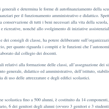
zzi generali e determina le forme di autofinanziamento della scu
nanziari per il funzionamento amministrativo e didattico. Spet
 la conservazione di tutti i beni necessari alla vita della scuol
ve e ricreative, nonché allo svolgimento di iniziative assistenzial
e dei consigli di classe, ha potere deliberante sull’organizzaz
ncio, per quanto riguarda i compiti e le funzioni che l’autonomi
laborato dal collegio dei docenti.
nerali relativi alla formazione delle classi, all’assegnazione de
o generale, didattico ed amministrativo, dell’istituto, stabilis
 di uso delle attrezzature e degli edifici scolastici.
one scolastica fino a 500 alunni, è costituito da 14 componenti
rio, 6 dei genitori degli alunni (ovvero 3 genitori e 3 student