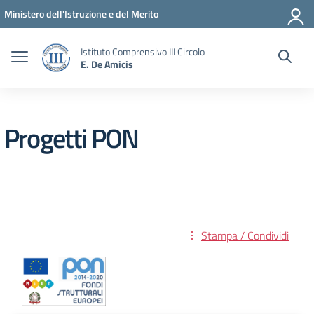
Vai ai contenuti
Vai al menu di navigazione
Vai al footer
Ministero dell'Istruzione e del Merito
Istituto Comprensivo III Circolo
E. De Amicis
Progetti PON
Stampa / Condividi