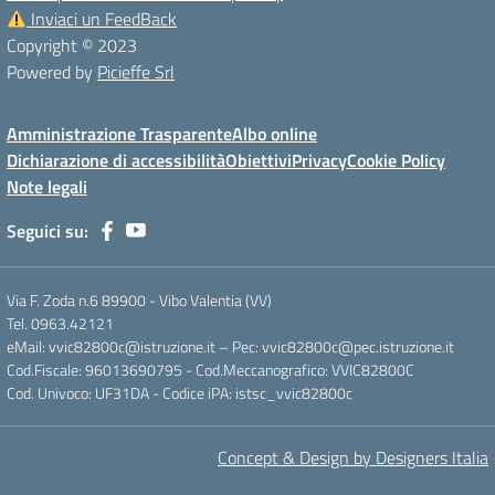
Inviaci un FeedBack
Copyright © 2023
Powered by
Picieffe Srl
Amministrazione Trasparente
Albo online
Dichiarazione di accessibilità
Obiettivi
Privacy
Cookie Policy
Note legali
Seguici su:
Via F. Zoda n.6 89900 - Vibo Valentia (VV)
Tel. 0963.42121
eMail: vvic82800c@istruzione.it – Pec: vvic82800c@pec.istruzione.it
Cod.Fiscale: 96013690795 - Cod.Meccanografico: VVIC82800C
Cod. Univoco: UF31DA - Codice iPA: istsc_vvic82800c
Concept & Design by Designers Italia