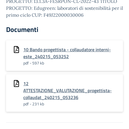
PROGETTO: 13.1.3A-FESRPON-CL-2022-43 TITOLO
PROGETTO: Edugreen: laboratori di sostenibilità per il
primo ciclo CUP: F49J22000030006
Documenti
10 Bando progettista - collaudatore interni-
este_240215_053252
pdf - 597 kb
12
ATTESTAZIONE_VALUTAZIONE_progettista-
collaudat_240215_053236
pdf - 231 kb