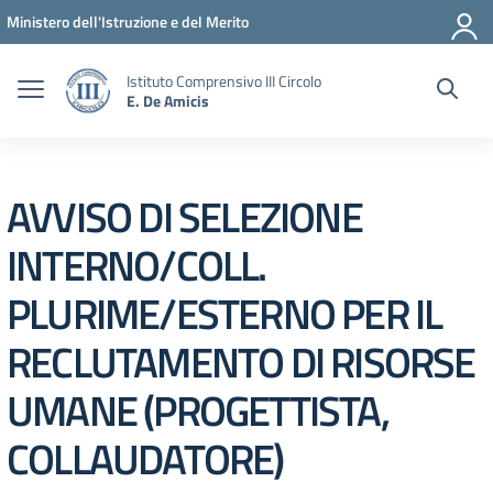
Vai ai contenuti
Vai al menu di navigazione
Vai al footer
Ministero dell'Istruzione e del Merito
Istituto Comprensivo III Circolo
E. De Amicis
AVVISO DI SELEZIONE
INTERNO/COLL.
PLURIME/ESTERNO PER IL
RECLUTAMENTO DI RISORSE
UMANE (PROGETTISTA,
COLLAUDATORE)