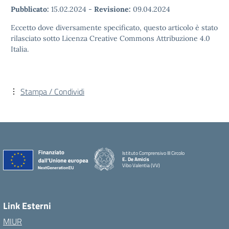
Pubblicato:
15.02.2024
-
Revisione:
09.04.2024
Eccetto dove diversamente specificato, questo articolo è stato
rilasciato sotto Licenza Creative Commons Attribuzione 4.0
Italia.
Stampa / Condividi
Istituto Comprensivo III Circolo
E. De Amicis
Vibo Valentia (VV)
Link Esterni
MIUR