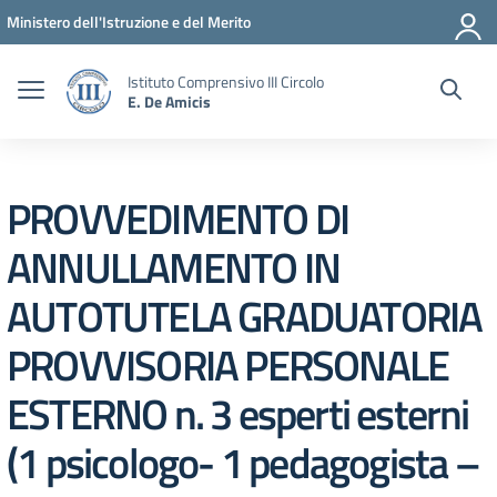
Vai ai contenuti
Vai al menu di navigazione
Vai al footer
Ministero dell'Istruzione e del Merito
Istituto Comprensivo III Circolo
E. De Amicis
PROVVEDIMENTO DI
ANNULLAMENTO IN
AUTOTUTELA GRADUATORIA
PROVVISORIA PERSONALE
ESTERNO n. 3 esperti esterni
(1 psicologo- 1 pedagogista –