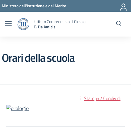
Vai ai contenuti
Vai al menu di navigazione
Vai al footer
Ministero dell'Istruzione e del Merito
Istituto Comprensivo III Circolo
E. De Amicis
Orari della scuola
Stampa / Condividi