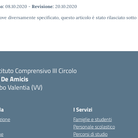
o:
08.10.2020
-
Revisione:
20.10.2020
ove diversamente specificato, questo articolo è stato rilasciato sott
tituto Comprensivo III Circolo
 De Amicis
bo Valentia (VV)
la
I Servizi
zione
Famiglie e studenti
Personale scolastico
ne
Percorsi di studio