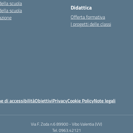
della scuola
Didattica
della scuola
Offerta formativa
azione
I progetti delle classi
e di accessibilità
Obiettivi
Privacy
Cookie Policy
Note legali
Via F. Zoda n.6 89900 - Vibo Valentia (VV)
Tel. 0963.42121