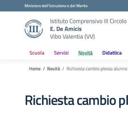
Vai ai contenuti
Vai al menu di navigazione
Vai al footer
Ministero dell'Istruzione e del Merito
Istituto Comprensivo III Circolo
E. De Amicis
Vibo Valentia (VV)
Scuola
Servizi
Novità
Didattica
Home
Novità
Richiesta cambio plesso alunno
Richiesta cambio p