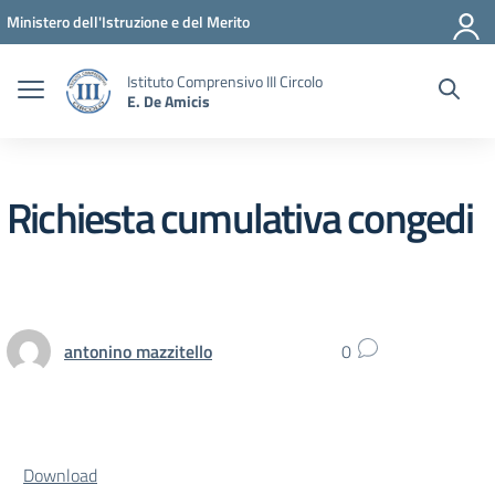
Vai ai contenuti
Vai al menu di navigazione
Vai al footer
Ministero dell'Istruzione e del Merito
Istituto Comprensivo III Circolo
E. De Amicis
Richiesta cumulativa congedi
antonino mazzitello
0
Download