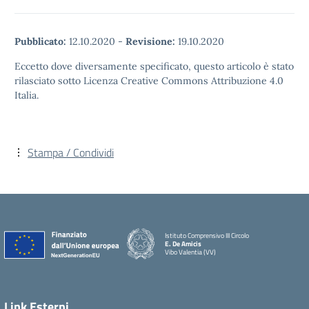
Pubblicato:
12.10.2020
-
Revisione:
19.10.2020
Eccetto dove diversamente specificato, questo articolo è stato
rilasciato sotto Licenza Creative Commons Attribuzione 4.0
Italia.
Stampa / Condividi
Istituto Comprensivo III Circolo
E. De Amicis
Vibo Valentia (VV)
Link Esterni