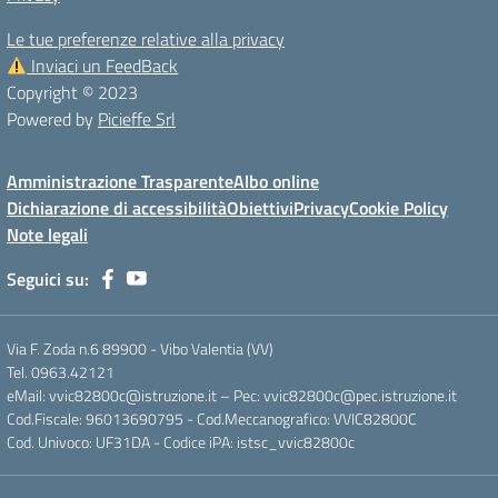
Le tue preferenze relative alla privacy
Inviaci un FeedBack
Copyright © 2023
Powered by
Picieffe Srl
Amministrazione Trasparente
Albo online
Dichiarazione di accessibilità
Obiettivi
Privacy
Cookie Policy
Note legali
Seguici su:
Via F. Zoda n.6 89900 - Vibo Valentia (VV)
Tel. 0963.42121
eMail: vvic82800c@istruzione.it – Pec: vvic82800c@pec.istruzione.it
Cod.Fiscale: 96013690795 - Cod.Meccanografico: VVIC82800C
Cod. Univoco: UF31DA - Codice iPA: istsc_vvic82800c