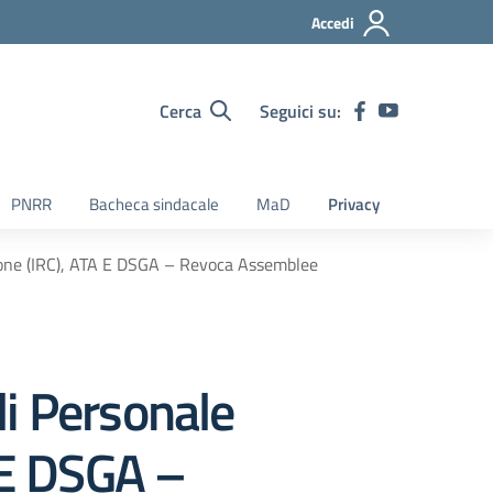
Accedi
Cerca
Seguici su:
PNRR
Bacheca sindacale
MaD
Privacy
gione (IRC), ATA E DSGA – Revoca Assemblee
li Personale
 E DSGA –