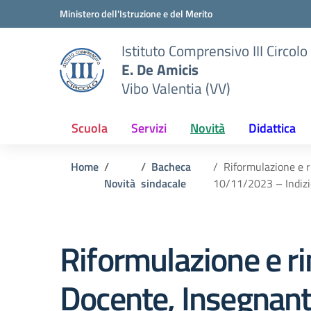
Vai ai contenuti
Vai al menu di navigazione
Vai al footer
Ministero dell'Istruzione e del Merito
Istituto Comprensivo III Circolo
E. De Amicis
Vibo Valentia (VV)
Scuola
Servizi
Novità
Didattica
Home
Bacheca
Riformulazione e r
Novità
sindacale
10/11/2023 – Indizio
Riformulazione e r
Docente, Insegnanti