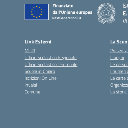
Is
E.
Vi
Link Esterni
La Scuo
MIUR
Presenta
Ufficio Scolastico Regionale
I luoghi
Ufficio Scolastico Territoriale
Le perso
Scuola in Chiaro
I numeri 
Iscrizioni On Line
Le carte 
Invalsi
Organizz
Comune
La storia