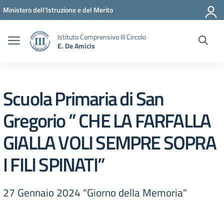
Vai ai contenuti
Vai al menu di navigazione
Vai al footer
Ministero dell'Istruzione e del Merito
Istituto Comprensivo III Circolo
E. De Amicis
Scuola Primaria di San
Gregorio ” CHE LA FARFALLA
GIALLA VOLI SEMPRE SOPRA
I FILI SPINATI”
27 Gennaio 2024 "Giorno della Memoria"