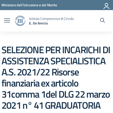
Vai ai contenuti
Vai al menu di navigazione
Vai al footer
Ministero dell'Istruzione e del Merito
Istituto Comprensivo III Circolo
E. De Amicis
SELEZIONE PER INCARICHI DI
ASSISTENZA SPECIALISTICA
A.S. 2021/22 Risorse
finanziaria ex articolo
31comma 1del DLG 22 marzo
2021 n° 41 GRADUATORIA