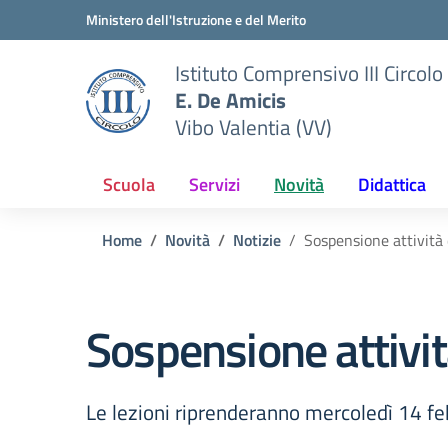
Vai ai contenuti
Vai al menu di navigazione
Vai al footer
Ministero dell'Istruzione e del Merito
Istituto Comprensivo III Circolo
E. De Amicis
Vibo Valentia (VV)
Scuola
Servizi
Novità
Didattica
Home
Novità
Notizie
Sospensione attività 
Sospensione attivit
Le lezioni riprenderanno mercoledì 14 f