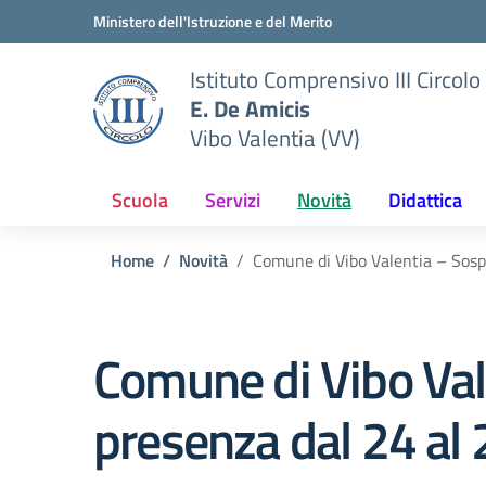
Vai ai contenuti
Vai al menu di navigazione
Vai al footer
Ministero dell'Istruzione e del Merito
Istituto Comprensivo III Circolo
E. De Amicis
Vibo Valentia (VV)
Scuola
Servizi
Novità
Didattica
Home
Novità
Comune di Vibo Valentia – Sosp
Comune di Vibo Vale
presenza dal 24 a