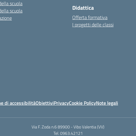
della scuola
Didattica
della scuola
Offerta formativa
azione
I progetti delle classi
e di accessibilità
Obiettivi
Privacy
Cookie Policy
Note legali
Via F. Zoda n.6 89900 - Vibo Valentia (VV)
Tel. 0963.42121