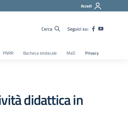
Accedi
Cerca
Seguici su:
PNRR
Bacheca sindacale
MaD
Privacy
ità didattica in