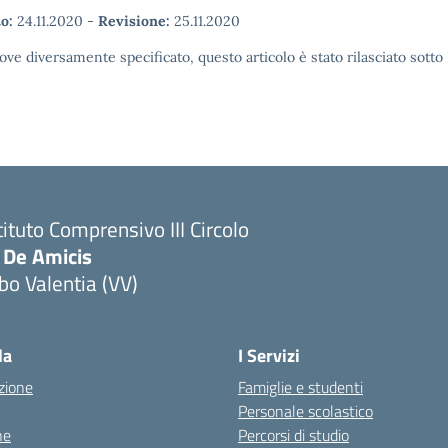
o:
24.11.2020
-
Revisione:
25.11.2020
ove diversamente specificato, questo articolo è stato rilasciato sott
tituto Comprensivo III Circolo
 De Amicis
bo Valentia (VV)
la
I Servizi
zione
Famiglie e studenti
Personale scolastico
ne
Percorsi di studio