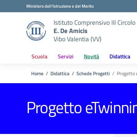
Vai ai contenuti
Vai al menu di navigazione
Vai al footer
Ministero dell'Istruzione e del Merito
Istituto Comprensivo III Circolo
E. De Amicis
Vibo Valentia (VV)
Scuola
Servizi
Novità
Didattica
Home
Didattica
Schede Progetti
Progetto 
Progetto eTwinni