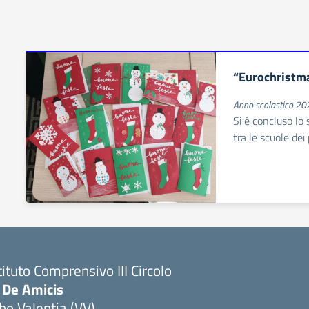
“Eurochristm
Anno scolastico 2
Si è concluso lo s
tra le scuole dei
tituto Comprensivo III Circolo
 De Amicis
bo Valentia (VV)