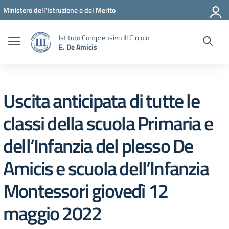
Vai ai contenuti
Vai al menu di navigazione
Vai al footer
Ministero dell'Istruzione e del Merito
Istituto Comprensivo III Circolo
E. De Amicis
Uscita anticipata di tutte le
classi della scuola Primaria e
dell’Infanzia del plesso De
Amicis e scuola dell’Infanzia
Montessori giovedì 12
maggio 2022