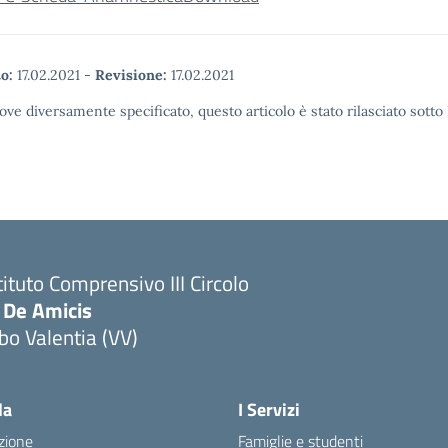
o:
17.02.2021
-
Revisione:
17.02.2021
ove diversamente specificato, questo articolo è stato rilasciato sott
tituto Comprensivo III Circolo
 De Amicis
bo Valentia (VV)
la
I Servizi
zione
Famiglie e studenti