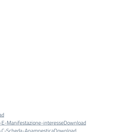
ad
-E-Manifestazione-interesse
Download
-C-Scheda-Anamnestica
Download