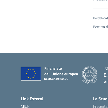
Pubblicat
Eccetto d
Is
E.
Vi
Link Esterni
La Scuo
MIUR
Presenta