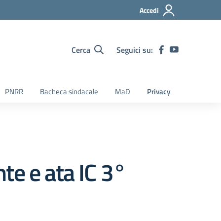
Accedi
Cerca
Seguici su:
PNRR
Bacheca sindacale
MaD
Privacy
te e ata IC 3°