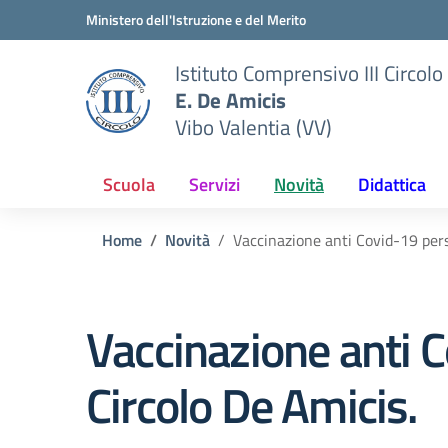
Vai ai contenuti
Vai al menu di navigazione
Vai al footer
Ministero dell'Istruzione e del Merito
Istituto Comprensivo III Circolo
E. De Amicis
Vibo Valentia (VV)
Scuola
Servizi
Novità
Didattica
Home
Novità
Vaccinazione anti Covid-19 pers
Vaccinazione anti C
Circolo De Amicis.