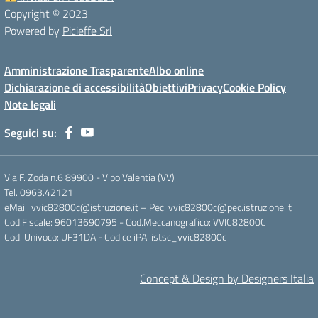
Copyright © 2023
Powered by
Picieffe Srl
Amministrazione Trasparente
Albo online
Dichiarazione di accessibilità
Obiettivi
Privacy
Cookie Policy
Note legali
Seguici su:
Via F. Zoda n.6 89900 - Vibo Valentia (VV)
Tel. 0963.42121
eMail: vvic82800c@istruzione.it – Pec: vvic82800c@pec.istruzione.it
Cod.Fiscale: 96013690795 - Cod.Meccanografico: VVIC82800C
Cod. Univoco: UF31DA - Codice iPA: istsc_vvic82800c
Concept & Design by Designers Italia