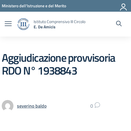
Vai ai contenuti
Vai al menu di navigazione
Vai al footer
Ministero dell'Istruzione e del Merito
Istituto Comprensivo III Circolo
E. De Amicis
Aggiudicazione provvisoria
RDO N° 1938843
severino baldo
0