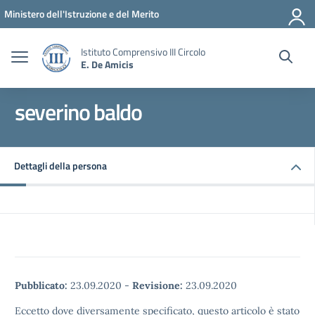
Vai ai contenuti
Vai al menu di navigazione
Vai al footer
Ministero dell'Istruzione e del Merito
Istituto Comprensivo III Circolo
E. De Amicis
severino baldo
Dettagli della persona
Pubblicato:
23.09.2020
-
Revisione:
23.09.2020
Eccetto dove diversamente specificato, questo articolo è stato