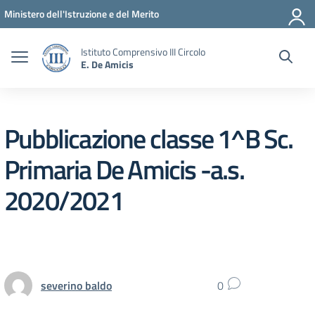
Vai ai contenuti
Vai al menu di navigazione
Vai al footer
Ministero dell'Istruzione e del Merito
Istituto Comprensivo III Circolo
E. De Amicis
Pubblicazione classe 1^B Sc.
Primaria De Amicis -a.s.
2020/2021
severino baldo
0